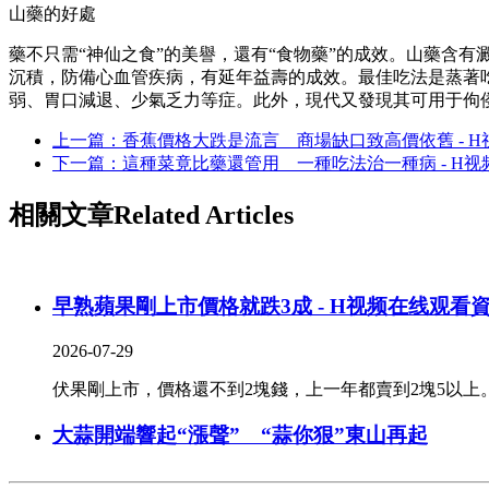
山藥的好處
藥不只需“神仙之食”的美譽，還有“食物藥”的成效。山藥含
沉積，防備心血管疾病，有延年益壽的成效。最佳吃法是蒸著
弱、胃口減退、少氣乏力等症。此外，現代又發現其可用于佝
上一篇：香蕉價格大跌是流言 商場缺口致高價依舊 - 
下一篇：這種菜竟比藥還管用 一種吃法治一種病 - H
相關文章
Related Articles
早熟蘋果剛上市價格就跌3成 - H视频在线观看
2026-07-29
伏果剛上市，價格還不到2塊錢，上一年都賣到2塊5以上
大蒜開端響起“漲聲” “蒜你狠”東山再起
2026-07-28