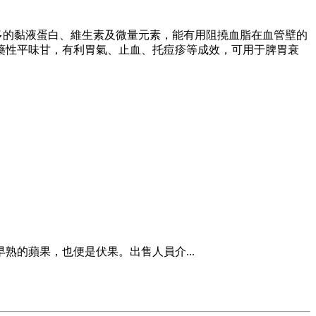
多的黏液蛋白、維生素及微量元素，能有用阻撓血脂在血管壁的
藥性平味甘，有利胃氣、止血、托痘疹等成效，可用于脾胃衰
熟的蘋果，也便是伏果。出售人員介...