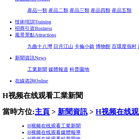
産品一類
産品二類
産品三類
産品四類
産品五類
技術培訓
Training
招商引資
Business
風景景點
Attractions
九曲十八灣
日月江山
卡倫小鎮
博物館
百環度假村
新聞資訊
News
工業新聞
媒體報道
科普園地
在線咨詢
Online
H视频在线观看工業新聞
當時方位:
主頁
>
新聞資訊
>
H视频在线
H视频在线观看工業新聞
H视频在线观看媒體報導
H视频在线观看科普園地