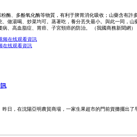
有澱粉酶、多酚氧化酶等物質，有利于脾胃消化吸收；山藥含有許
吃、做湯喝、炒菜均可。蒸著吃，養分丟失最小。與此一同，山
偻病、高血脂症、胃癌、子宮頸癌的防治。 （我國商務新聞網）
H视频在线观看資訊
视频在线观看資訊
資訊
。昨日，在沈陽亞明農貿商場，一家生果超市的門前貨攤擺出了早