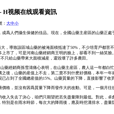
- H视频在线观看資訊
號：
大
中
小
，成爲人們攝生保健的佳品。現在，全國山藥主産區的山藥正處
過大，導致該區域山藥的被淹面積抵達了50%，不少培育戶都苦
多上市了，可是河南山藥經銷商王明的臉上，卻看不到一絲笑臉
雨不只給山藥帶來大面積減産，還毀壞了許多農田。
。山藥經銷商孫雪濤痛心表明，在山藥主産區，農人這一年都白
溝之後，山藥的産值上不去，第二賣不到什麽好價格，本年一年就
現已占到了全國總産值的15%。山藥質量的下降，直接影響了收
藥價格，並沒有因爲質量下降而發作大的改動。可是，一個月往
的收入失去了決心，咱們只期望把丟失盡量降到最低。對此，卓
，特別是在雨水時節，每次大的降雨後，應及時挖溝排水，盡量