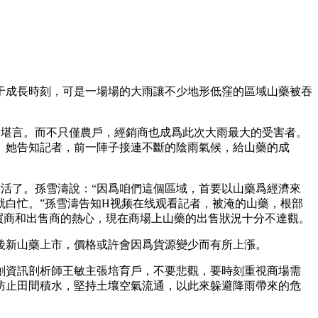
于成長時刻，可是一場場的大雨讓不少地形低窪的區域山藥被吞
不堪言。而不只僅農戶，經銷商也成爲此次大雨最大的受害者。
。她告知記者，前一陣子接連不斷的陰雨氣候，給山藥的成
忙活了。孫雪濤說：“因爲咱們這個區域，首要以山藥爲經濟來
白忙。”孫雪濤告知H视频在线观看記者，被淹的山藥，根部
買商和出售商的熱心，現在商場上山藥的出售狀況十分不達觀。
後新山藥上市，價格或許會因爲貨源變少而有所上漲。
創資訊剖析師王敏主張培育戶，不要悲觀，要時刻重視商場需
防止田間積水，堅持土壤空氣流通，以此來躲避降雨帶來的危