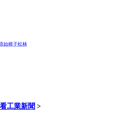
原始樟子松林
观看工業新聞
>