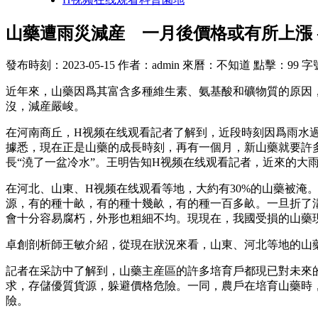
山藥遭雨災減産 一月後價格或有所上漲 
發布時刻：2023-05-15
作者：admin
來曆：不知道
點擊：99
字
近年來，山藥因爲其富含多種維生素、氨基酸和礦物質的原因
沒，減産嚴峻。
在河南商丘，H视频在线观看記者了解到，近段時刻因爲雨水
據悉，現在正是山藥的成長時刻，再有一個月，新山藥就要許
長“澆了一盆冷水”。王明告知H视频在线观看記者，近來的大
在河北、山東、H视频在线观看等地，大約有30%的山藥被淹
源，有的種十畝，有的種十幾畝，有的種一百多畝。一旦折了
會十分容易腐朽，外形也粗細不均。現現在，我國受損的山藥
卓創剖析師王敏介紹，從現在狀況來看，山東、河北等地的山
記者在采訪中了解到，山藥主産區的許多培育戶都現已對未來
求，存儲優質貨源，躲避價格危險。一同，農戶在培育山藥時
險。