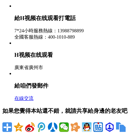
最近，不少市民發現大蒜越來越貴了，蒜你狠再度回歸。
給H视频在线观看打電話
甘肅景泰3100畝西紅柿滯銷 低至一斤一毛 - 
7*24小時服務熱線：13988798899
2026-07-27
全國客服熱線：400-1010-889
眼下正值西紅柿老練收成的時節，可是在甘肅省景泰縣草窩
H视频在线观看
香蕉價格大跌是流言 商場缺口致高價依舊 - 
廣東省廣州市
2026-07-26
據我國村莊之聲《三農我國》報導，近期有報導稱，我國國
給咱們發郵件
在線交流
如果您覺得本站還不錯，就請共享給身邊的老友吧