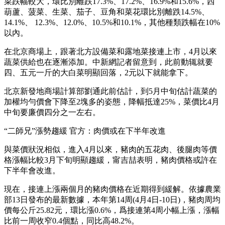
菜跌幅較大，環比別離跌17.3%、17.2%、16.9%和15.6%，西
葫蘆、菠菜、生菜、茄子、豆角和菜花環比別離跌14.5%、
14.1%、 12.3%、12.0%、10.5%和10.1%，其他種類跌幅在10%
以內。
在北京商場上，跟著北方設備菜和露地菜接連上市，4月以來
蔬菜供給也在逐漸添加。中新網記者留意到，此前動辄就要
四、五元一斤的大白菜明顯回落，2元以下就能拿下。
北京新發地商場計算部劉通此前估計，到5月中旬估計蔬菜的
加權均勻價會下降至2塊多的姿態，降幅抵達25%，菜價比4月
中旬要廉價四分之一左右。
“二師兄”漲勢趨緩 官方：肉價或在下半年改進
與菜價狀況相似，進入4月以來，豬肉的五花肉、後腿肉等價
格漲幅比較3月下旬明顯趨緩，甯吉喆表明，豬肉價格或許在
下半年會改進。
現在，接連上漲兩個月的豬肉價格在近期得到緩解。依據農業
部13日發布的最新數據，本年第14周(4月4日-10日)，豬肉周均
價每公斤25.82元，環比漲0.6%，爲接連第4周小幅上漲，漲幅
比前一周收窄0.4個點，同比高48.2%。