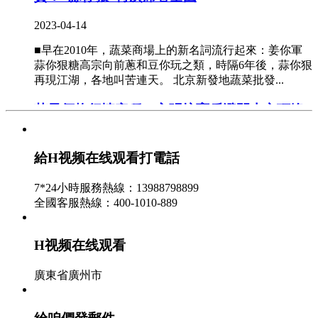
2023-04-14
■早在2010年，蔬菜商場上的新名詞流行起來：姜你軍
蒜你狠糖高宗向前蔥和豆你玩之類，時隔6年後，蒜你狠
再現江湖，各地叫苦連天。 北京新發地蔬菜批發...
芒果價格行情安穩 主張培育戶避開上市頂峰
期
給H视频在线观看打電話
2023-04-20
■眼下正是春季鮮果繼續上市的時節，種類繁多的芒果
7*24小時服務熱線：13988798899
因其價格相對較低、口感好、養分豐厚，成爲最近一段
全國客服熱線：400-1010-889
時刻商場上最熱銷的生果之一，以芒果爲質料的...
H视频在线观看 - 從蒜你賤到蒜你狠 農人收益
H视频在线观看
的小舟說
廣東省廣州市
2023-04-20
■近期蒜你狠備受各界重視，有世界大蒜看我國，我國