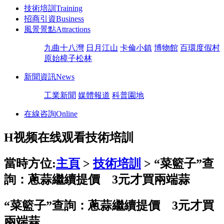
技術培訓
Training
招商引資
Business
風景景點
Attractions
九曲十八灣
日月江山
卡倫小鎮
博物館
百環度假村
原始樟子松林
新聞資訊
News
工業新聞
媒體報道
科普園地
在線咨詢
Online
H视频在线观看技術培訓
當時方位:
主頁
>
技術培訓
> “菜籃子”查
詢：蔥蒜繼續提價 3元才買兩端蒜
“菜籃子”查詢：蔥蒜繼續提價 3元才買
兩端蒜