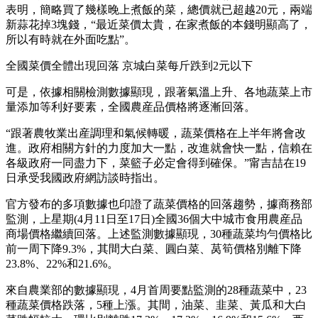
表明，簡略買了幾樣晚上煮飯的菜，總價就已超越20元，兩端
新蒜花掉3塊錢，“最近菜價太貴，在家煮飯的本錢明顯高了，
所以有時就在外面吃點”。
全國菜價全體出現回落 京城白菜每斤跌到2元以下
可是，依據相關檢測數據顯現，跟著氣溫上升、各地蔬菜上市
量添加等利好要素，全國農産品價格將逐漸回落。
“跟著農牧業出産調理和氣候轉暖，蔬菜價格在上半年將會改
進。政府相關方針的力度加大一點，改進就會快一點，信賴在
各級政府一同盡力下，菜籃子必定會得到確保。”甯吉喆在19
日承受我國政府網訪談時指出。
官方發布的多項數據也印證了蔬菜價格的回落趨勢，據商務部
監測，上星期(4月11日至17日)全國36個大中城市食用農産品
商場價格繼續回落。上述監測數據顯現，30種蔬菜均勻價格比
前一周下降9.3%，其間大白菜、圓白菜、莴筍價格別離下降
23.8%、22%和21.6%。
來自農業部的數據顯現，4月首周要點監測的28種蔬菜中，23
種蔬菜價格跌落，5種上漲。其間，油菜、韭菜、黃瓜和大白