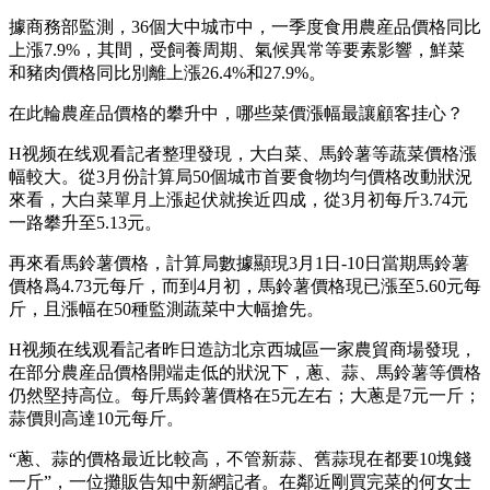
據商務部監測，36個大中城市中，一季度食用農産品價格同比
上漲7.9%，其間，受飼養周期、氣候異常等要素影響，鮮菜
和豬肉價格同比別離上漲26.4%和27.9%。
在此輪農産品價格的攀升中，哪些菜價漲幅最讓顧客挂心？
H视频在线观看記者整理發現，大白菜、馬鈴薯等蔬菜價格漲
幅較大。從3月份計算局50個城市首要食物均勻價格改動狀況
來看，大白菜單月上漲起伏就挨近四成，從3月初每斤3.74元
一路攀升至5.13元。
再來看馬鈴薯價格，計算局數據顯現3月1日-10日當期馬鈴薯
價格爲4.73元每斤，而到4月初，馬鈴薯價格現已漲至5.60元每
斤，且漲幅在50種監測蔬菜中大幅搶先。
H视频在线观看記者昨日造訪北京西城區一家農貿商場發現，
在部分農産品價格開端走低的狀況下，蔥、蒜、馬鈴薯等價格
仍然堅持高位。每斤馬鈴薯價格在5元左右；大蔥是7元一斤；
蒜價則高達10元每斤。
“蔥、蒜的價格最近比較高，不管新蒜、舊蒜現在都要10塊錢
一斤”，一位攤販告知中新網記者。在鄰近剛買完菜的何女士