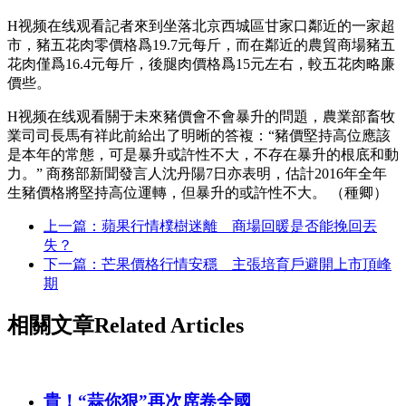
H视频在线观看記者來到坐落北京西城區甘家口鄰近的一家超
市，豬五花肉零價格爲19.7元每斤，而在鄰近的農貿商場豬五
花肉僅爲16.4元每斤，後腿肉價格爲15元左右，較五花肉略廉
價些。
H视频在线观看關于未來豬價會不會暴升的問題，農業部畜牧
業司司長馬有祥此前給出了明晰的答複：“豬價堅持高位應該
是本年的常態，可是暴升或許性不大，不存在暴升的根底和動
力。” 商務部新聞發言人沈丹陽7日亦表明，估計2016年全年
生豬價格將堅持高位運轉，但暴升的或許性不大。 （種卿）
上一篇：蘋果行情樸樹迷離 商場回暖是否能挽回丟
失？
下一篇：芒果價格行情安穩 主張培育戶避開上市頂峰
期
相關文章
Related Articles
貴！“蒜你狠”再次席卷全國