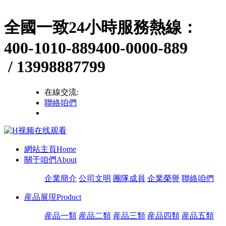
全國一致24小時服務熱線：
400-1010-889
400-0000-889
/ 13998887799
在線交流:
聯絡咱們
網站主頁
Home
關于咱們
About
企業簡介
公司文明
團隊成員
企業榮譽
聯絡咱們
産品展現
Product
産品一類
産品二類
産品三類
産品四類
産品五類